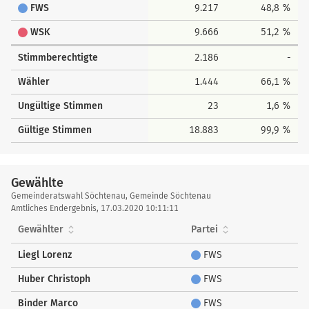
FWS
9.217
48,8 %
WSK
9.666
51,2 %
Stimmberechtigte
2.186
-
Wähler
1.444
66,1 %
Ungültige Stimmen
23
1,6 %
Gültige Stimmen
18.883
99,9 %
Gewählte
Gewählte
Gemeinderatswahl Söchtenau, Gemeinde Söchtenau
Amtliches Endergebnis, 17.03.2020 10:11:11
Gewählter
Partei
Liegl Lorenz
FWS
Huber Christoph
FWS
Binder Marco
FWS