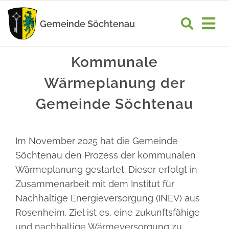
Zum
Inhalt
Gemeinde Söchtenau
Tog
springen
Nav
START
Kommunale
Wärmeplanung der
RATHAUS
Gemeinde Söchtenau
GEMEINDELEBEN
WIRTSCHAFT
Im November 2025 hat die Gemeinde
Söchtenau den Prozess der kommunalen
UNSER ORT
Wärmeplanung gestartet. Dieser erfolgt in
Zusammenarbeit mit dem Institut für
Nachhaltige Energieversorgung (INEV) aus
Rosenheim. Ziel ist es, eine zukunftsfähige
und nachhaltige Wärmeversorgung zu