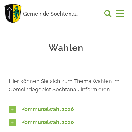
Zum
Inhalt
Gemeinde Söchtenau
Tog
springen
Nav
START
Wahlen
RATHAUS
GEMEINDELEBEN
WIRTSCHAFT
Hier können Sie sich zum Thema Wahlen im
Gemeindegebiet Söchtenau informieren.
UNSER ORT
Kommunalwahl 2026
Kommunalwahl 2020