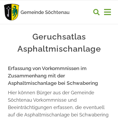
Zum
Inhalt
Gemeinde Söchtenau
Tog
springen
Nav
START
Geruchsatlas
RATHAUS
Asphaltmischanlage
GEMEINDELEBEN
Erfassung von Vorkommnissen im
WIRTSCHAFT
Zusammenhang mit der
UNSER ORT
Asphaltmischanlage bei Schwabering
Hier können Bürger aus der Gemeinde
Söchtenau Vorkommnisse und
Beeinträchtigungen erfassen, die eventuell
auf die Asphaltmischanlage bei Schwabering