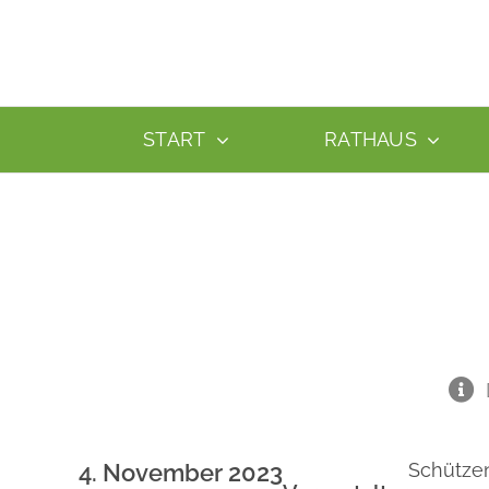
Zum
Inhalt
springen
START
RATHAUS
4. November 2023
Schützen