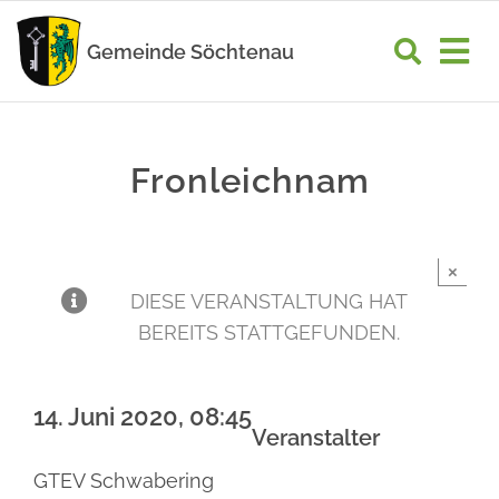
Zum
Inhalt
Gemeinde Söchtenau
Tog
springen
Nav
START
Fronleichnam
RATHAUS
GEMEINDELEBEN
×
WIRTSCHAFT
DIESE VERANSTALTUNG HAT
BEREITS STATTGEFUNDEN.
UNSER ORT
14. Juni 2020, 08:45
Veranstalter
GTEV Schwabering