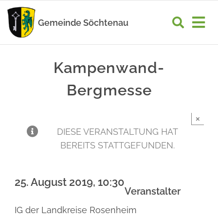
Zum
Inhalt
Gemeinde Söchtenau
Tog
springen
Nav
START
Kampenwand-
RATHAUS
Bergmesse
GEMEINDELEBEN
×
WIRTSCHAFT
DIESE VERANSTALTUNG HAT
BEREITS STATTGEFUNDEN.
UNSER ORT
25. August 2019, 10:30
Veranstalter
IG der Landkreise Rosenheim