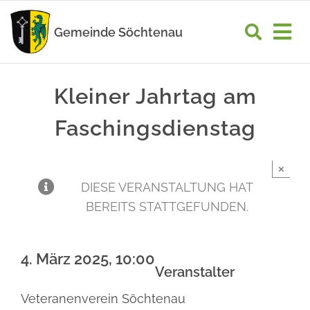
Zum
Inhalt
Gemeinde Söchtenau
Tog
springen
Nav
START
Kleiner Jahrtag am
RATHAUS
Faschingsdienstag
GEMEINDELEBEN
×
WIRTSCHAFT
DIESE VERANSTALTUNG HAT
BEREITS STATTGEFUNDEN.
UNSER ORT
4. März 2025, 10:00
Veranstalter
Veteranenverein Söchtenau