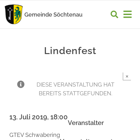
Zum
Inhalt
Gemeinde Söchtenau
Tog
springen
Nav
START
Lindenfest
RATHAUS
GEMEINDELEBEN
×
WIRTSCHAFT
DIESE VERANSTALTUNG HAT
BEREITS STATTGEFUNDEN.
UNSER ORT
13. Juli 2019, 18:00
Veranstalter
GTEV Schwabering