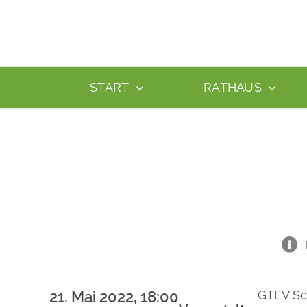
Zum
Inhalt
springen
START
RATHAUS
21. Mai 2022, 18:00
GTEV Sc