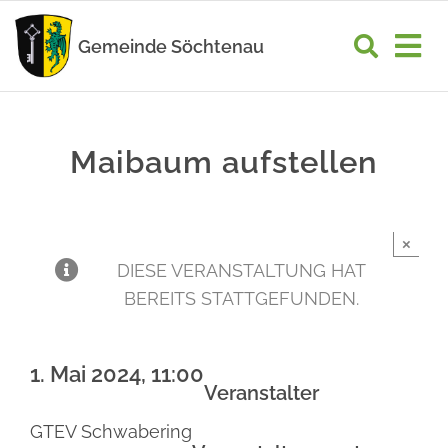
Zum
Inhalt
Gemeinde Söchtenau
Tog
springen
Nav
START
Maibaum aufstellen
RATHAUS
GEMEINDELEBEN
×
WIRTSCHAFT
DIESE VERANSTALTUNG HAT
BEREITS STATTGEFUNDEN.
UNSER ORT
1. Mai 2024, 11:00
Veranstalter
GTEV Schwabering