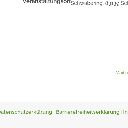
Veranstaltungsort
Schwabering,
83139
Sc
Maiba
atenschutzerklärung
|
Barrierefreiheitserklärung
|
I