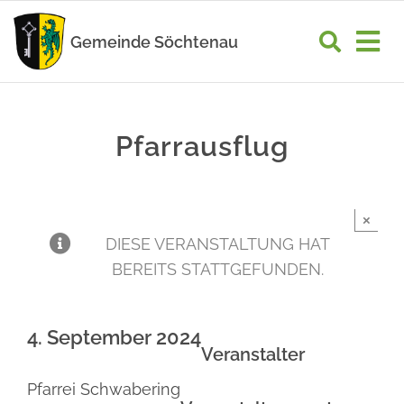
Zum
Inhalt
Gemeinde Söchtenau
Tog
springen
Nav
START
Pfarrausflug
RATHAUS
GEMEINDELEBEN
×
WIRTSCHAFT
DIESE VERANSTALTUNG HAT
BEREITS STATTGEFUNDEN.
UNSER ORT
4. September 2024
Veranstalter
Pfarrei Schwabering