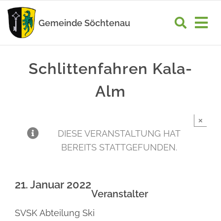
Zum
Inhalt
Gemeinde Söchtenau
Tog
springen
Nav
START
Schlittenfahren Kala-
RATHAUS
Alm
GEMEINDELEBEN
×
WIRTSCHAFT
DIESE VERANSTALTUNG HAT
BEREITS STATTGEFUNDEN.
UNSER ORT
21. Januar 2022
Veranstalter
SVSK Abteilung Ski