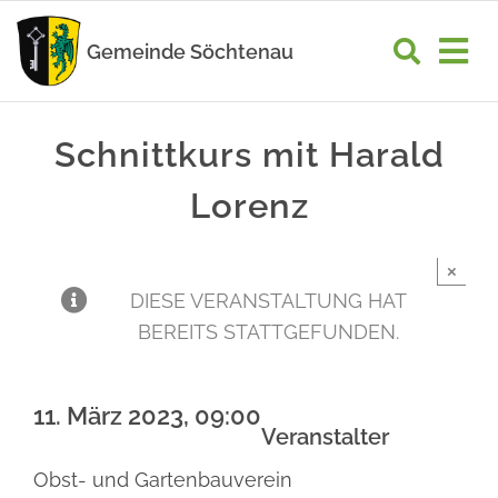
Zum
Inhalt
Gemeinde Söchtenau
Tog
springen
Nav
START
Schnittkurs mit Harald
RATHAUS
Lorenz
GEMEINDELEBEN
×
WIRTSCHAFT
DIESE VERANSTALTUNG HAT
BEREITS STATTGEFUNDEN.
UNSER ORT
11. März 2023, 09:00
Veranstalter
Obst- und Gartenbauverein