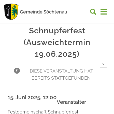
Zum
Inhalt
Gemeinde Söchtenau
Tog
springen
Nav
START
Schnupferfest
(Ausweichtermin
RATHAUS
19.06.2025)
GEMEINDELEBEN
×
WIRTSCHAFT
DIESE VERANSTALTUNG HAT
BEREITS STATTGEFUNDEN.
UNSER ORT
15. Juni 2025, 12:00
Veranstalter
Festgemeinschaft Schnupferfest