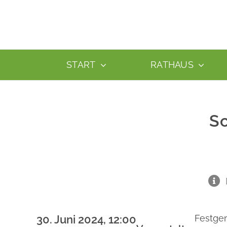
Zum
Inhalt
springen
START
RATHAUS
Sc
30. Juni 2024, 12:00
Festge