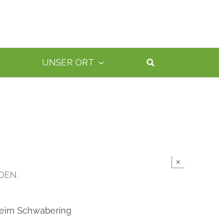
UNSER ORT
×
DEN.
heim Schwabering