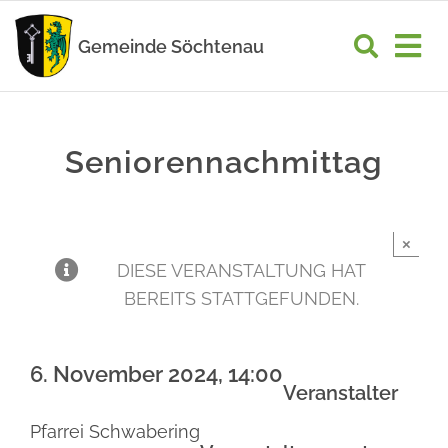
Zum
Inhalt
Gemeinde Söchtenau
Tog
springen
Nav
START
Seniorennachmittag
RATHAUS
GEMEINDELEBEN
×
WIRTSCHAFT
DIESE VERANSTALTUNG HAT
BEREITS STATTGEFUNDEN.
UNSER ORT
6. November 2024, 14:00
Veranstalter
Pfarrei Schwabering