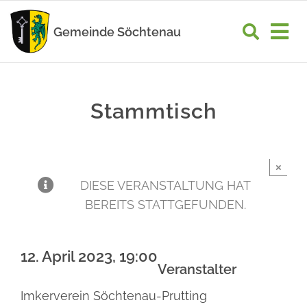
Zum
Inhalt
Gemeinde Söchtenau
Tog
springen
Nav
START
Stammtisch
RATHAUS
GEMEINDELEBEN
×
WIRTSCHAFT
DIESE VERANSTALTUNG HAT
BEREITS STATTGEFUNDEN.
UNSER ORT
12. April 2023, 19:00
Veranstalter
Imkerverein Söchtenau-Prutting