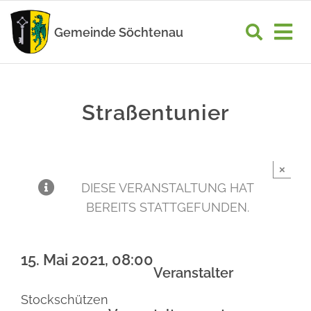
Zum
Inhalt
Gemeinde Söchtenau
Tog
springen
Nav
START
Straßentunier
RATHAUS
GEMEINDELEBEN
×
WIRTSCHAFT
DIESE VERANSTALTUNG HAT
BEREITS STATTGEFUNDEN.
UNSER ORT
15. Mai 2021, 08:00
Veranstalter
Stockschützen