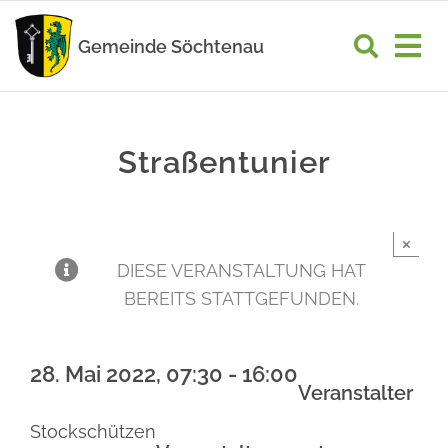
Zum
Inhalt
Gemeinde Söchtenau
Tog
springen
Nav
START
Straßentunier
RATHAUS
GEMEINDELEBEN
×
WIRTSCHAFT
DIESE VERANSTALTUNG HAT
BEREITS STATTGEFUNDEN.
UNSER ORT
28. Mai 2022, 07:30
-
16:00
Veranstalter
Stockschützen