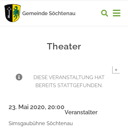
Zum
Inhalt
Gemeinde Söchtenau
Tog
springen
Nav
START
Theater
RATHAUS
GEMEINDELEBEN
×
WIRTSCHAFT
DIESE VERANSTALTUNG HAT
BEREITS STATTGEFUNDEN.
UNSER ORT
23. Mai 2020, 20:00
Veranstalter
Simsgaubühne Söchtenau