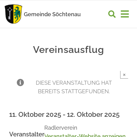
Zum
Inhalt
Gemeinde Söchtenau
Tog
springen
Nav
START
Vereinsausflug
RATHAUS
GEMEINDELEBEN
×
WIRTSCHAFT
DIESE VERANSTALTUNG HAT
BEREITS STATTGEFUNDEN.
UNSER ORT
11. Oktober 2025
-
12. Oktober 2025
Radlerverein
Veranstalter
Veranstalter-Website anzeigen