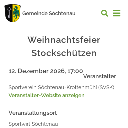
Zum
Inhalt
Gemeinde Söchtenau
Tog
springen
Nav
START
Weihnachtsfeier
RATHAUS
Stockschützen
GEMEINDELEBEN
12. Dezember 2026, 17:00
WIRTSCHAFT
Veranstalter
Sportverein Söchtenau-Krottenmühl (SVSK)
UNSER ORT
Veranstalter-Website anzeigen
Veranstaltungsort
Sportwirt Söchtenau