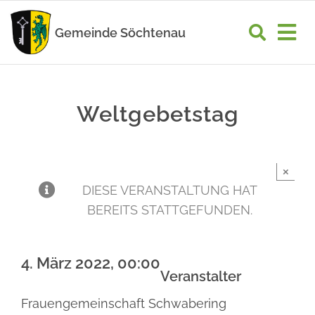
Zum
Inhalt
Gemeinde Söchtenau
Tog
springen
Nav
START
Weltgebetstag
RATHAUS
GEMEINDELEBEN
×
WIRTSCHAFT
DIESE VERANSTALTUNG HAT
BEREITS STATTGEFUNDEN.
UNSER ORT
4. März 2022, 00:00
Veranstalter
Frauengemeinschaft Schwabering