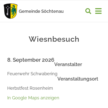
Zum
Inhalt
Gemeinde Söchtenau
Tog
springen
Nav
START
Wiesnbesuch
RATHAUS
GEMEINDELEBEN
8. September 2026
WIRTSCHAFT
Veranstalter
Feuerwehr Schwabering
UNSER ORT
Veranstaltungsort
Herbstfest Rosenheim
In Google Maps anzeigen