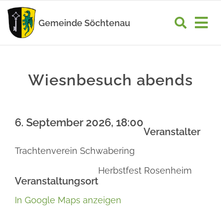
Zum
Inhalt
Gemeinde Söchtenau
Tog
springen
Nav
START
Wiesnbesuch abends
RATHAUS
GEMEINDELEBEN
6. September 2026, 18:00
WIRTSCHAFT
Veranstalter
Trachtenverein Schwabering
UNSER ORT
Herbstfest Rosenheim
Veranstaltungsort
In Google Maps anzeigen